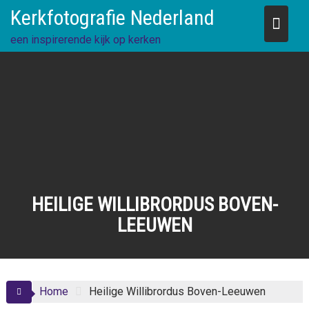
Skip
Kerkfotografie Nederland
to
content
een inspirerende kijk op kerken
HEILIGE WILLIBRORDUS BOVEN-
LEEUWEN
Home
Heilige Willibrordus Boven-Leeuwen