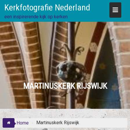
Skip
Kerkfotografie Nederland
to
content
een inspirerende kijk op kerken
MARTINUSKERK RIJSWIJK
Martinuskerk Rijswijk
Home