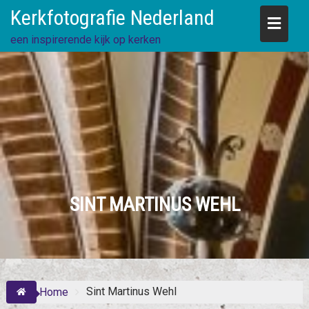
Skip
Kerkfotografie Nederland
to
content
een inspirerende kijk op kerken
SINT MARTINUS WEHL
Sint Martinus Wehl
Home