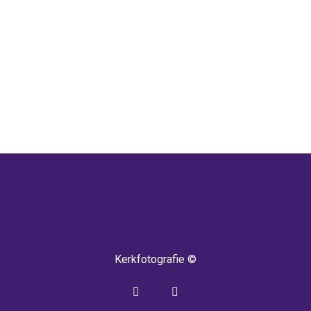
 TERUG! IEDERE WEEK KOMEN ER NIEU
Kerkfotografie ©