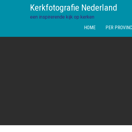
Skip
Kerkfotografie Nederland
to
content
een inspirerende kijk op kerken
HOME
PER PROVINC