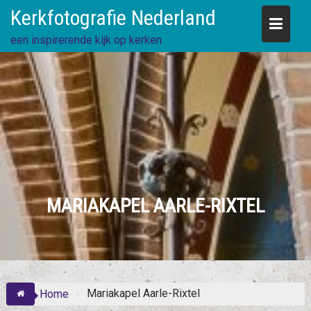
Skip
Kerkfotografie Nederland
to
content
een inspirerende kijk op kerken
MARIAKAPEL AARLE-RIXTEL
Mariakapel Aarle-Rixtel
Home