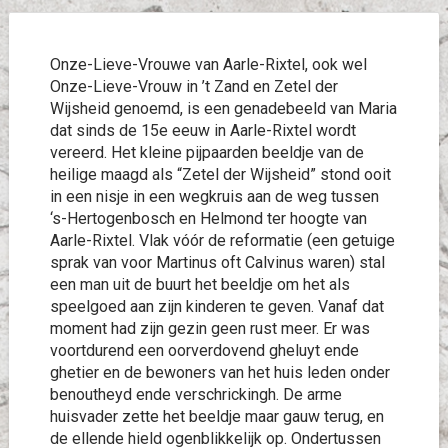
Onze-Lieve-Vrouwe van Aarle-Rixtel, ook wel
Onze-Lieve-Vrouw in ’t Zand en Zetel der
Wijsheid genoemd, is een genadebeeld van Maria
dat sinds de 15e eeuw in Aarle-Rixtel wordt
vereerd. Het kleine pijpaarden beeldje van de
heilige maagd als “Zetel der Wijsheid” stond ooit
in een nisje in een wegkruis aan de weg tussen
‘s-Hertogenbosch en Helmond ter hoogte van
Aarle-Rixtel. Vlak vóór de reformatie (een getuige
sprak van voor Martinus oft Calvinus waren) stal
een man uit de buurt het beeldje om het als
speelgoed aan zijn kinderen te geven. Vanaf dat
moment had zijn gezin geen rust meer. Er was
voortdurend een oorverdovend gheluyt ende
ghetier en de bewoners van het huis leden onder
benoutheyd ende verschrickingh. De arme
huisvader zette het beeldje maar gauw terug, en
de ellende hield ogenblikkelijk op. Ondertussen