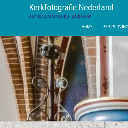
Skip
Kerkfotografie Nederland
to
content
een inspirerende kijk op kerken
HOME
PER PROVINC