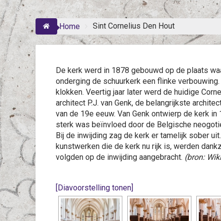
Sint Cornelius Den Hout
Home
De kerk werd in 1878 gebouwd op de plaats waar 
onderging de schuurkerk een flinke verbouwing
klokken. Veertig jaar later werd de huidige Cor
architect P.J. van Genk, de belangrijkste archite
van de 19e eeuw. Van Genk ontwierp de kerk in 
sterk was beïnvloed door de Belgische neogotiek.
Bij de inwijding zag de kerk er tamelijk sober ui
kunstwerken die de kerk nu rijk is, werden dank
volgden op de inwijding aangebracht.
(bron: Wik
[Diavoorstelling tonen]