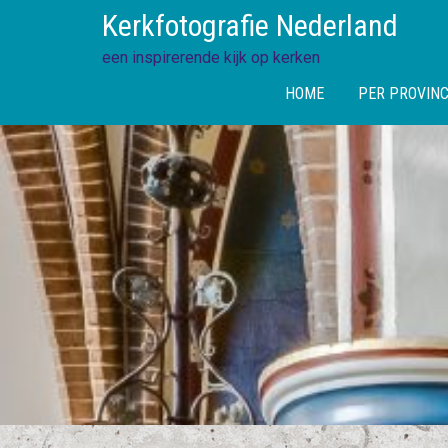
Skip
Kerkfotografie Nederland
to
content
een inspirerende kijk op kerken
HOME
PER PROVINC