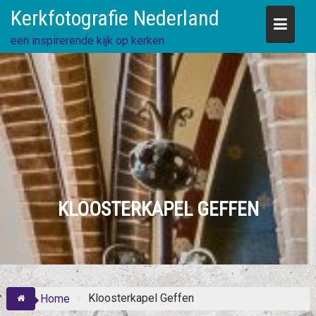
Skip
Kerkfotografie Nederland
to
content
een inspirerende kijk op kerken
KLOOSTERKAPEL GEFFEN
Kloosterkapel Geffen
Home