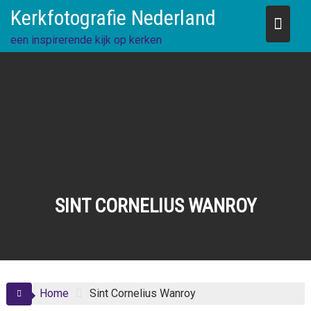
Skip
Kerkfotografie Nederland
to
content
een inspirerende kijk op kerken
SINT CORNELIUS WANROY
Home
Sint Cornelius Wanroy