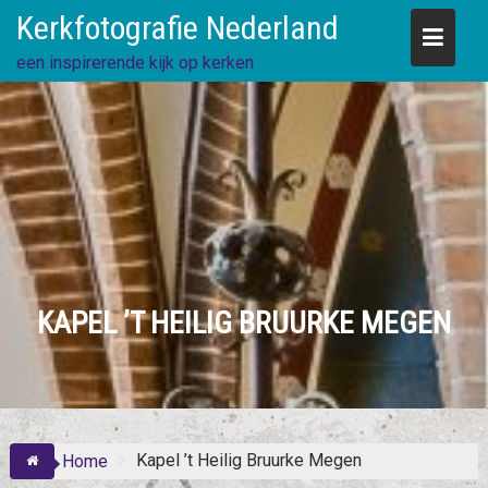
Skip
Kerkfotografie Nederland
to
content
een inspirerende kijk op kerken
KAPEL ’T HEILIG BRUURKE MEGEN
Kapel ’t Heilig Bruurke Megen
Home