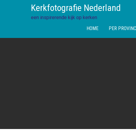
Skip
Kerkfotografie Nederland
to
content
een inspirerende kijk op kerken
HOME
PER PROVINC