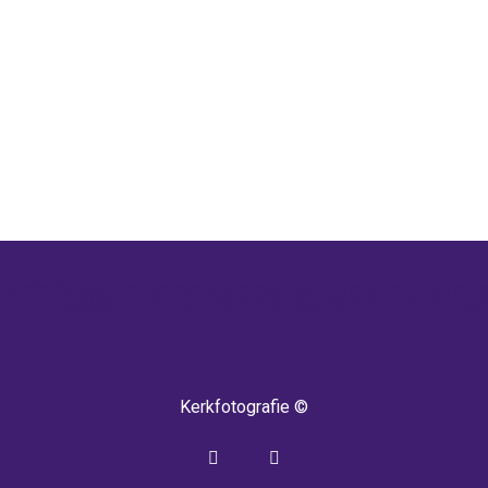
 TERUG! IEDERE WEEK KOMEN ER NIEU
Kerkfotografie ©