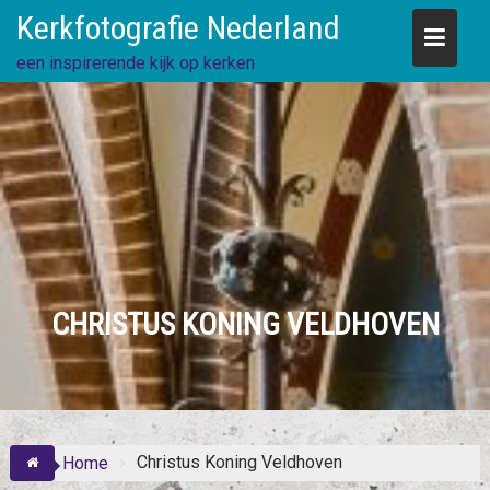
Skip
Kerkfotografie Nederland
to
content
een inspirerende kijk op kerken
CHRISTUS KONING VELDHOVEN
Christus Koning Veldhoven
Home