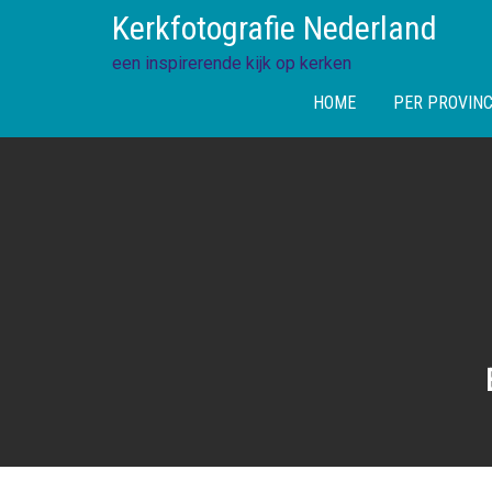
Skip
Kerkfotografie Nederland
to
content
een inspirerende kijk op kerken
HOME
PER PROVINC