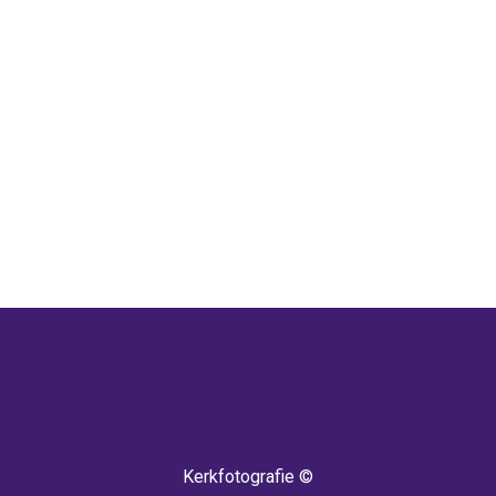
 TERUG! IEDERE WEEK KOMEN ER NIEU
Kerkfotografie ©