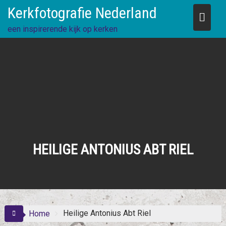
Skip
Kerkfotografie Nederland
to
content
een inspirerende kijk op kerken
HEILIGE ANTONIUS ABT RIEL
Heilige Antonius Abt Riel
Home