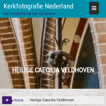
Skip
Kerkfotografie Nederland
to
content
een inspirerende kijk op kerken
HEILIGE CAECILIA VELDHOVEN
Heilige Caecilia Veldhoven
Home