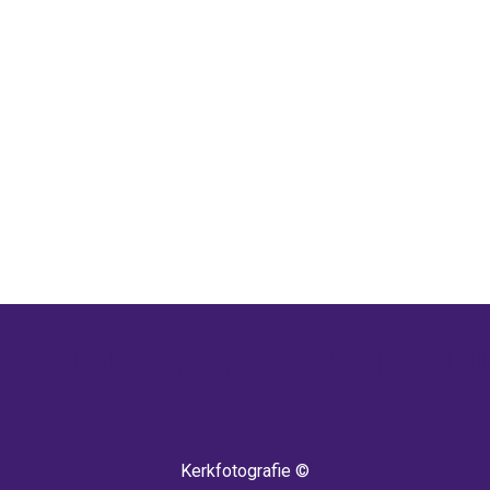
 TERUG! IEDERE WEEK KOMEN ER NIEU
Kerkfotografie ©