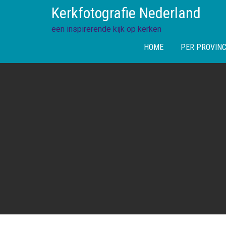
Skip
Kerkfotografie Nederland
to
content
een inspirerende kijk op kerken
HOME
PER PROVINC