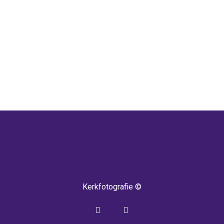
 TERUG! IEDERE WEEK KOMEN ER NIEU
Kerkfotografie ©