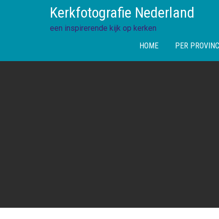
Skip
Kerkfotografie Nederland
to
content
een inspirerende kijk op kerken
HOME
PER PROVINC