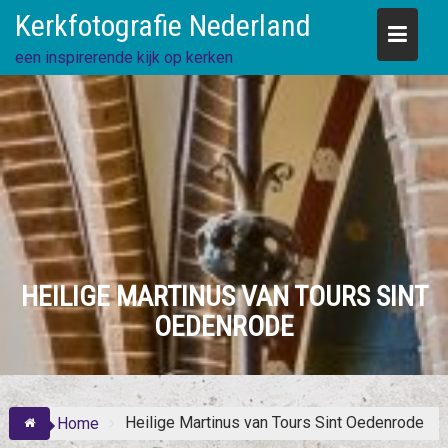
Skip
Kerkfotografie Nederland
to
content
een inspirerende kijk op kerken
HEILIGE MARTINUS VAN TOURS SINT
OEDENRODE
Heilige Martinus van Tours Sint Oedenrode
Home