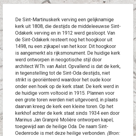
De Sint-Martinuskerk verving een gelijknamige
kerk uit 1808, die destijds de middeleeuwse Sint-
Odakerk verving en in 1912 werd gesloopt. Van
de Sint-Odakerk resteert nog het hoogkoor uit
1498, nu een zijkapel van het koor. Dit hoogkoor
is aangemerkt als rijksmonument. De huidige kerk
werd ontworpen in neogotische stijl door
architect W.Th. van Aalst. Opvallend is dat de kerk,
in tegenstelling tot de Sint-Oda destijds, niet
strikt is georiënteerd waardoor het oude koor
onder een hoek op de kerk staat. De kerk werd in
de huidige vorm voltooid in 1915. Plannen voor
een grote toren werden niet uitgevoerd; in plaats
daarvan kreeg de kerk een kleine toren. Op het
kerkhof achter de kerk staat sinds 1934 een door
Marinus Jan Granpré Molière ontworpen kapel,
toegewijd aan de heilige Oda. De naam Sint-
Oedenrode is met deze heilige verbonden.
(Bron: