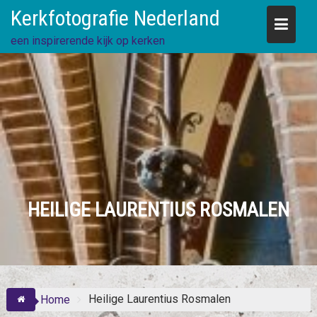
Skip
Kerkfotografie Nederland
to
content
een inspirerende kijk op kerken
HEILIGE LAURENTIUS ROSMALEN
Heilige Laurentius Rosmalen
Home