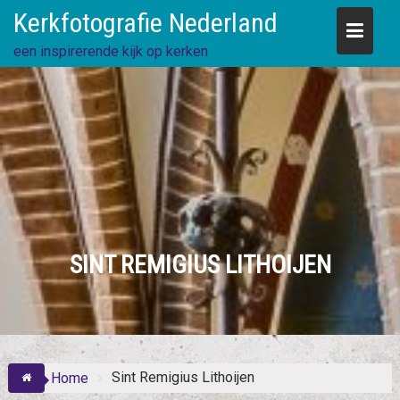
Skip
Kerkfotografie Nederland
to
content
een inspirerende kijk op kerken
SINT REMIGIUS LITHOIJEN
Sint Remigius Lithoijen
Home