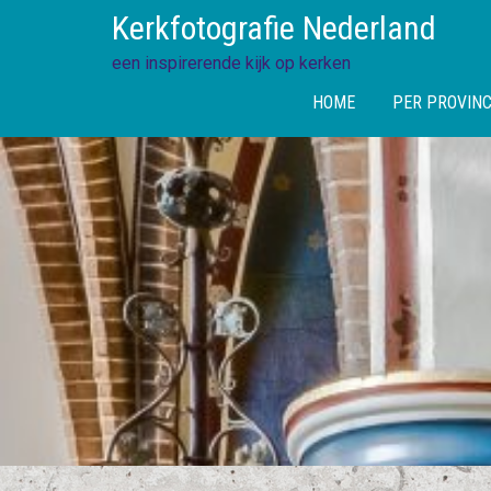
Skip
Kerkfotografie Nederland
to
content
een inspirerende kijk op kerken
HOME
PER PROVINC