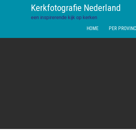
Skip
Kerkfotografie Nederland
to
content
een inspirerende kijk op kerken
HOME
PER PROVINC