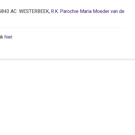
68, 5843 AC WESTERBEEK,
R.K. Parochie Maria Moeder van de
lik
hier
.