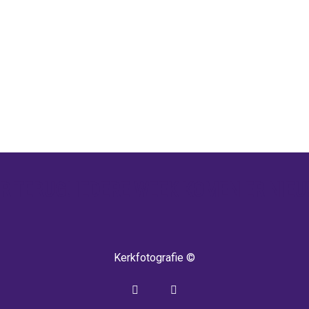
 TERUG! IEDERE WEEK KOMEN ER NIEU
Kerkfotografie ©