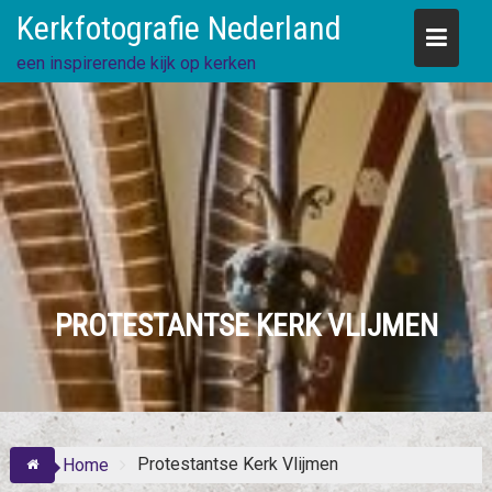
Skip
Kerkfotografie Nederland
to
content
een inspirerende kijk op kerken
PROTESTANTSE KERK VLIJMEN
Protestantse Kerk Vlijmen
Home