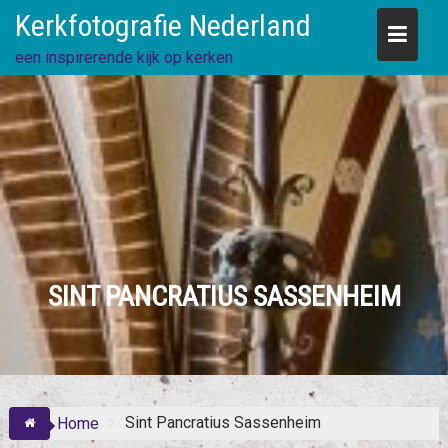
Skip
Kerkfotografie Nederland
to
content
een inspirerende kijk op kerken
SINT PANCRATIUS SASSENHEIM
Sint Pancratius Sassenheim
Home