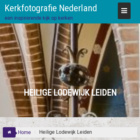
Skip
Kerkfotografie Nederland
to
content
een inspirerende kijk op kerken
HEILIGE LODEWIJK LEIDEN
Heilige Lodewijk Leiden
Home