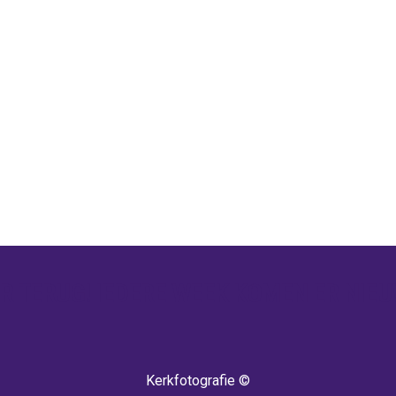
 TERUG! IEDERE WEEK KOMEN ER NIEU
Kerkfotografie ©