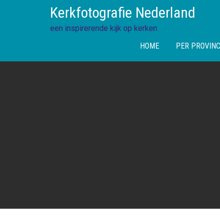
Skip
Kerkfotografie Nederland
to
content
een inspirerende kijk op kerken
HOME
PER PROVINC