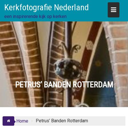
Skip
Kerkfotografie Nederland
to
content
een inspirerende kijk op kerken
PETRUS’ BANDEN ROTTERDAM
Petrus’ Banden Rotterdam
Home