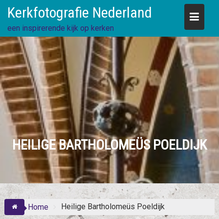
Skip
Kerkfotografie Nederland
to
content
een inspirerende kijk op kerken
HEILIGE BARTHOLOMEÜS POELDIJK
Heilige Bartholomeüs Poeldijk
Home