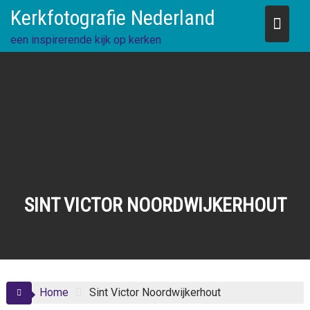
Skip
Kerkfotografie Nederland
to
content
een inspirerende kijk op kerken
SINT VICTOR NOORDWIJKERHOUT
Home
Sint Victor Noordwijkerhout