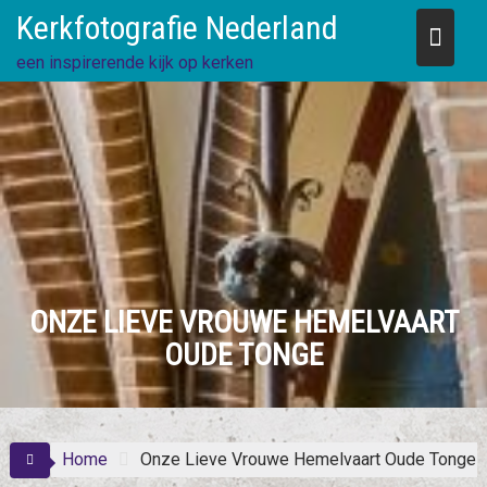
Skip
Kerkfotografie Nederland
to
content
een inspirerende kijk op kerken
ONZE LIEVE VROUWE HEMELVAART
OUDE TONGE
Home
Onze Lieve Vrouwe Hemelvaart Oude Tonge