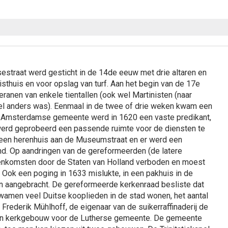
esestraat werd gesticht in de 14de eeuw met drie altaren en
isthuis en voor opslag van turf. Aan het begin van de 17e
ranen van enkele tientallen (ook wel Martinisten (naar
el anders was). Eenmaal in de twee of drie weken kwam een
se Amsterdamse gemeente werd in 1620 een vaste predikant,
erd geprobeerd een passende ruimte voor de diensten te
een herenhuis aan de Museumstraat en er werd een
end. Op aandringen van de gereformeerden (de latere
enkomsten door de Staten van Holland verboden en moest
 Ook een poging in 1633 mislukte, in een pakhuis in de
 aangebracht. De gereformeerde kerkenraad besliste dat
men veel Duitse kooplieden in de stad wonen, het aantal
Frederik Mühlhoff, de eigenaar van de suikerraffinaderij de
n kerkgebouw voor de Lutherse gemeente. De gemeente