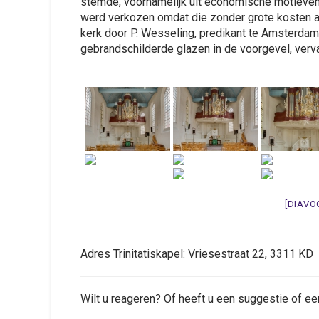
stemde, voornamelijk uit economische motieven,
werd verkozen omdat die zonder grote kosten al
kerk door P. Wesseling, predikant te Amsterdam
gebrandschilderde glazen in de voorgevel, verv
[DIAVO
Adres Trinitatiskapel: Vriesestraat 22, 3311
Wilt u reageren? Of heeft u een suggestie of ee