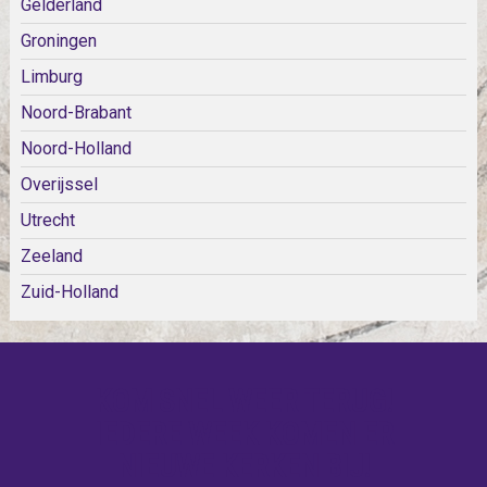
Gelderland
Groningen
Limburg
Noord-Brabant
Noord-Holland
Overijssel
Utrecht
Zeeland
Zuid-Holland
KOM SNEL WEER TERUG!
IEDERE WEEK KOMEN ER
NIEUWE KERKEN BIJ!