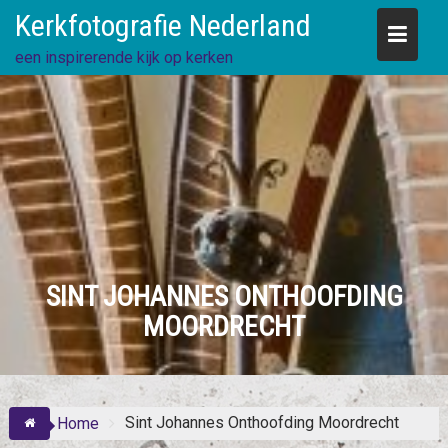
Skip
Kerkfotografie Nederland
to
content
een inspirerende kijk op kerken
SINT JOHANNES ONTHOOFDING
MOORDRECHT
Sint Johannes Onthoofding Moordrecht
Home