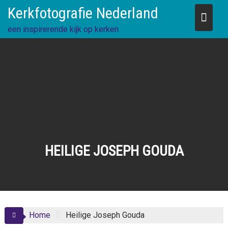
Skip
Kerkfotografie Nederland
to
content
een inspirerende kijk op kerken
HEILIGE JOSEPH GOUDA
Home
Heilige Joseph Gouda