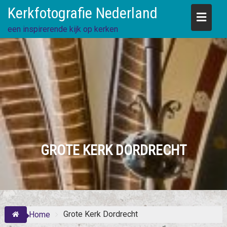
Skip
Kerkfotografie Nederland
to
content
een inspirerende kijk op kerken
GROTE KERK DORDRECHT
Grote Kerk Dordrecht
Home