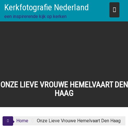
Skip
Kerkfotografie Nederland
to
content
een inspirerende kijk op kerken
ONZE LIEVE VROUWE HEMELVAART DEN
HAAG
Home
Onze Lieve Vrouwe Hemelvaart Den Haag