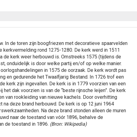
w. In de toren zijn boogfriezen met decoratieve spaarvelden
te kerkvermelding rond 1275-1280. De kerk werd in 1511
na de kerk weer herbouwd is. Omstreeks 1575 (tijdens de
t, onduidelijk is door welke partij en/of op welke manier.
 oorlogshandelingen in 1575 de oorzaak. De kerk wordt pas
ng en gedurende het Twaalfjarig Bestand. In 1726 trof een
de kerk zijn ingevallen. De kerk is in 1779 voorzien van een
j het dak voorzien is van de “beste rijnsche leijen”. De kerk
en van rookleiding van nieuwe kachels. Door overhitting
ect na deze brand herbouwd. De kerk is op 12 juni 1964
terswerkzaamheden. Na deze brand stonden alleen de muren
ouwd naar de toestand van vóór 1896, behalve de
an de toestand in 1896.
(Bron: Wikipedia)