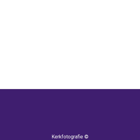
 TERUG! IEDERE WEEK KOMEN ER NIEU
Kerkfotografie ©