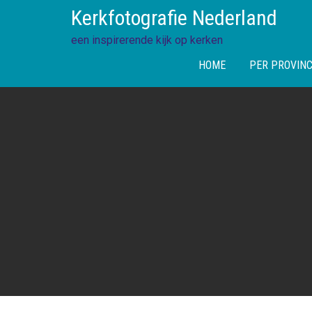
Skip
Kerkfotografie Nederland
to
content
een inspirerende kijk op kerken
HOME
PER PROVINC