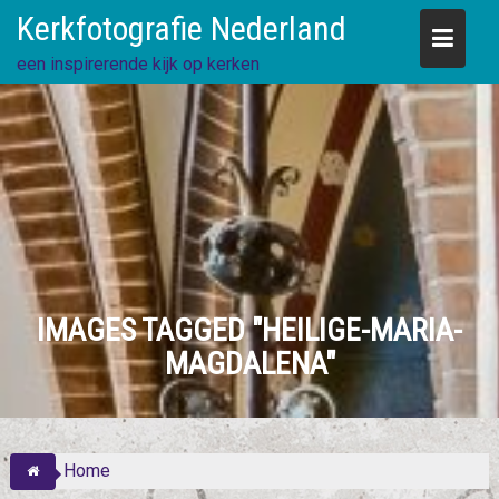
Skip
Kerkfotografie Nederland
to
content
een inspirerende kijk op kerken
IMAGES TAGGED "HEILIGE-MARIA-
MAGDALENA"
Home