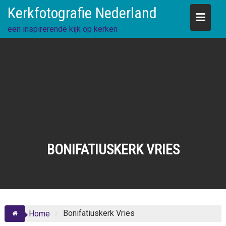
Skip
Kerkfotografie Nederland
to
content
een inspirerende kijk op kerken
BONIFATIUSKERK VRIES
Bonifatiuskerk Vries
Home