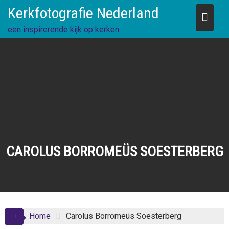
Skip
Kerkfotografie Nederland
to
content
een inspirerende kijk op kerken
CAROLUS BORROMEÜS SOESTERBERG
Home
Carolus Borromeüs Soesterberg