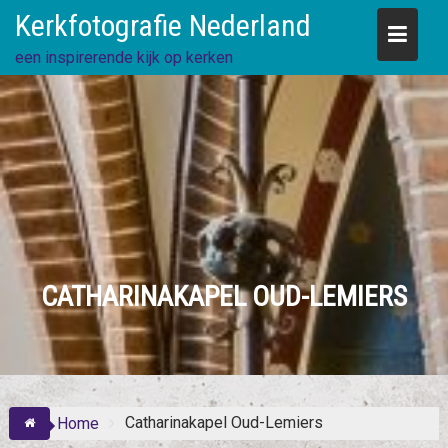
Skip
Kerkfotografie Nederland
to
content
een inspirerende kijk op kerken
CATHARINAKAPEL OUD-LEMIERS
Catharinakapel Oud-Lemiers
Home