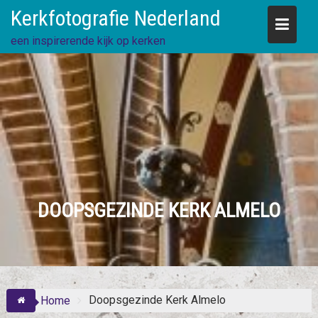
Skip
Kerkfotografie Nederland
to
content
een inspirerende kijk op kerken
DOOPSGEZINDE KERK ALMELO
Doopsgezinde Kerk Almelo
Home