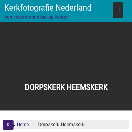
Skip
Kerkfotografie Nederland
to
content
een inspirerende kijk op kerken
DORPSKERK HEEMSKERK
Home
Dorpskerk Heemskerk