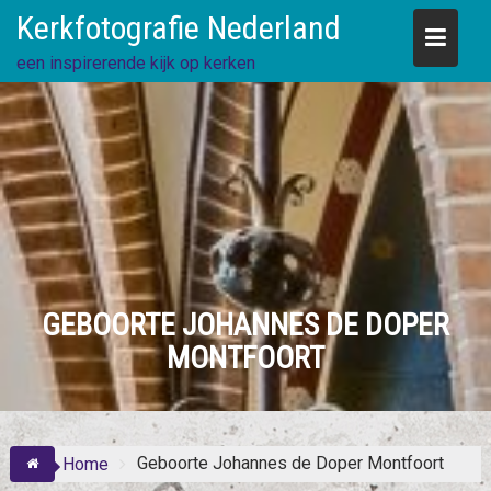
Skip
Kerkfotografie Nederland
to
content
een inspirerende kijk op kerken
GEBOORTE JOHANNES DE DOPER
MONTFOORT
Geboorte Johannes de Doper Montfoort
Home