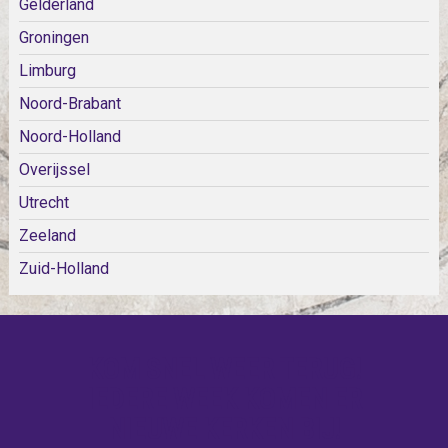
Gelderland
Groningen
Limburg
Noord-Brabant
Noord-Holland
Overijssel
Utrecht
Zeeland
Zuid-Holland
KOM SNEL WEER TERUG!
IEDERE WEEK KOMEN ER
NIEUWE KERKEN BIJ!