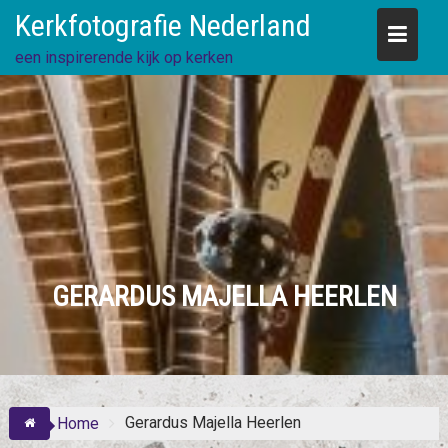
Skip
Kerkfotografie Nederland
to
content
een inspirerende kijk op kerken
GERARDUS MAJELLA HEERLEN
Gerardus Majella Heerlen
Home