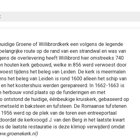
t
huidige Groene of Willibrordkerk een volgens de legende
 belangrijke route op de rand van een strandwal en was van
gens de overlevering heeft Willibrord hier omstreeks 740
en houten kerk gebouwd, welke in 856 werd verwoest door
woest tijdens het beleg van Leiden. De kerk is meermalen
ns het beleg van Leiden is rond 1600 alleen het schip van
 en het kostershuis werden gerepareerd. In 1662-1663 is
e herbouw vond plaats op de funderingen en met
Zo ontstond de huidige, éénbeukige kruiskerk, gebaseerd op
emetseld in baksteen en tufsteen. De Romaanse tufstenen
in 1956 werd op de plek van de toren een entreeportaal
oordat de kerkvoogd J. van den Berg in het laatste kwart
s de laatste restauratie is deze klimop verwijderd omdat
ww.groenekerk.nl)