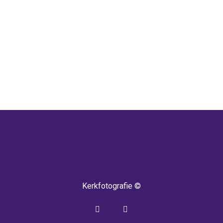
 TERUG! IEDERE WEEK KOMEN ER NIEU
Kerkfotografie ©