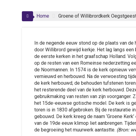
Home
Groene of Willibrordkerk Oegstgees
In de negende eeuw stond op de plaats van de 
door Willibrord gewijd kerkje. Het lag langs een
de eerste kerken in het graafschap Holland. Vol
op de resten van een Romeinse nederzetting e
de Noormannen. In 1574 is de kerk opnieuw ver
vernieuwd en herbouwd. Na de verwoesting tijde
de kerk herbouwd; de behouden tufstenen toren
het resterende deel van de kerk herbouwd. Dez
gebruikmaking van resten van zijn voorganger. 
het 15de-eeuwse gotische model. De kerk is g
toren is in 1830 afgebroken. Bij de restauratie 
gebouwd. De kerk kreeg de naam ‘Groene Kerk’ d
van de 19de eeuw klimop liet aanbrengen. Tijden
de begroeiing het muurwerk aantastte.
(Bron: w