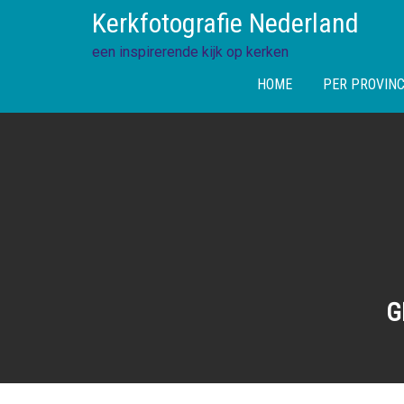
Skip
Kerkfotografie Nederland
to
content
een inspirerende kijk op kerken
HOME
PER PROVINC
G