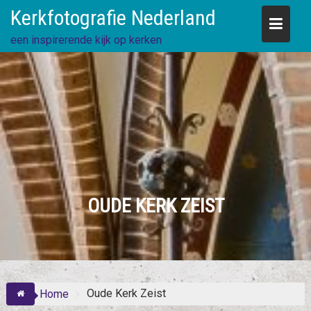
Skip
Kerkfotografie Nederland
to
content
een inspirerende kijk op kerken
OUDE KERK ZEIST
Oude Kerk Zeist
Home