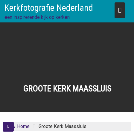
Skip
Kerkfotografie Nederland
to
content
een inspirerende kijk op kerken
GROOTE KERK MAASSLUIS
Home
Groote Kerk Maassluis