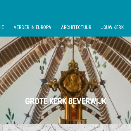
IE
VERDER IN EUROPA
ARCHITECTUUR
JOUW KERK
GROTE KERK BEVERWIJK