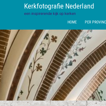
Skip
Kerkfotografie Nederland
to
content
een inspirerende kijk op kerken
HOME
PER PROVINC