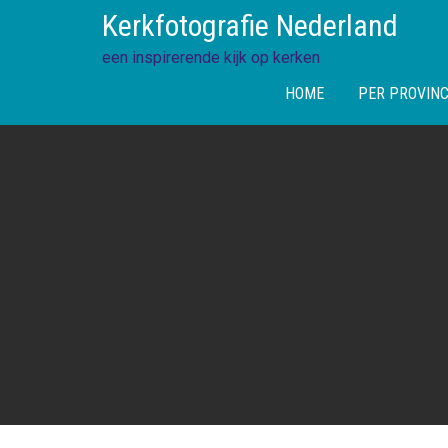
Skip
Kerkfotografie Nederland
to
content
een inspirerende kijk op kerken
HOME
PER PROVINC