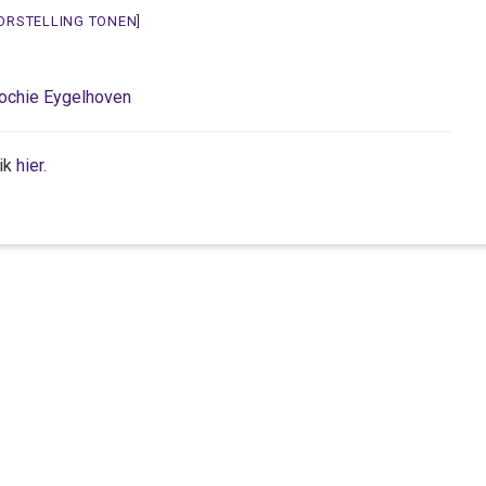
ORSTELLING TONEN]
ochie Eygelhoven
lik
hier
.