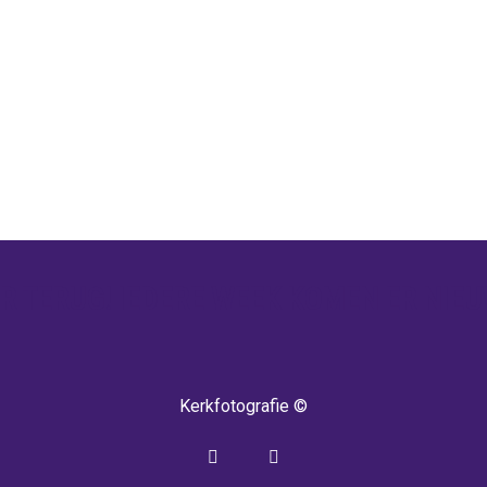
 TERUG! IEDERE WEEK KOMEN ER NIEU
Kerkfotografie ©