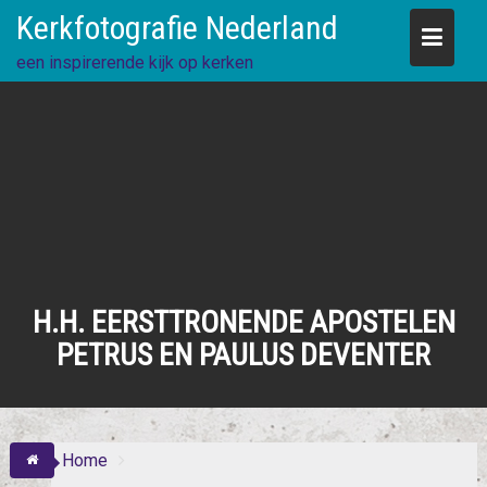
Skip
Kerkfotografie Nederland
to
content
een inspirerende kijk op kerken
H.H. EERSTTRONENDE APOSTELEN
PETRUS EN PAULUS DEVENTER
Home